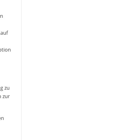
en
 auf
ption
ng zu
n zur
en