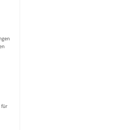
ungen
len
 für