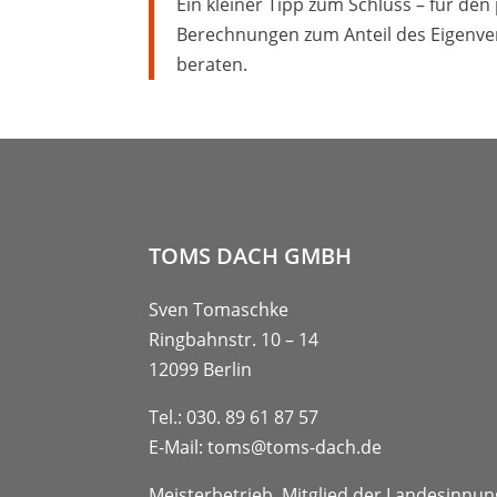
Ein kleiner Tipp zum Schluss – für den
Berechnungen zum Anteil des Eigenve
beraten.
TOMS DACH GMBH
Sven Tomaschke
Ringbahnstr. 10 – 14
12099 Berlin
Tel.:
030. 89 61 87 57
E-Mail:
toms@toms-dach.de
Meisterbetrieb, Mitglied der Landesinnun