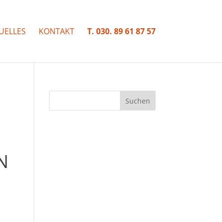
UELLES
KONTAKT
T. 030. 89 61 87 57
N