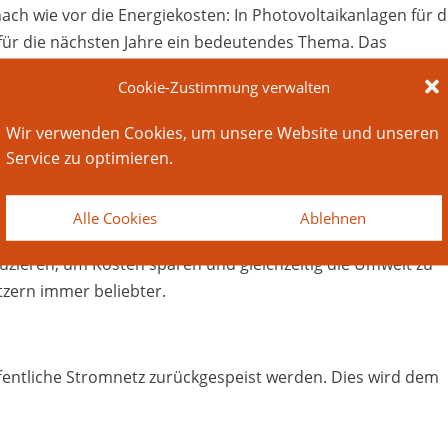
ch wie vor die Energiekosten: In Photovoltaikanlagen für 
r die nächsten Jahre ein bedeutendes Thema. Das
htlich anhalten.
Cookie-Zustimmung verwalten
Wir verwenden Cookies, um unsere Website und unseren
l in Deutschland bis zum Jahr 2030 80 Prozent erreichen. Di
Service zu optimieren.
stromerzeugung ist der Kauf also durchaus sinnvoll und
Alle Cookies
Ablehnen
 ihre Abhängigkeit vom öffentlichen Stromnetz deutlich
uzieren, um Kosten sparen und gleichzeitig die Umwelt zu
tzern immer beliebter.
ffentliche Stromnetz zurückgespeist werden. Dies wird dem