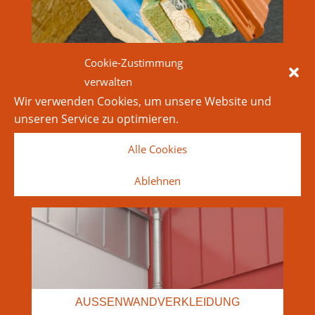
Cookie-Zustimmung
verwalten
RUND UMS DACH
Wir verwenden Cookies, um unsere Website und
unseren Service zu optimieren.
Alle Cookies
Ablehnen
AUSSENWANDVERKLEIDUNG