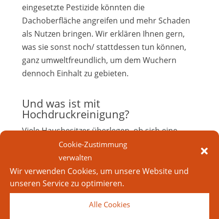
eingesetzte Pestizide könnten die
Dachoberfläche angreifen und mehr Schaden
als Nutzen bringen. Wir erklären Ihnen gern,
was sie sonst noch/ stattdessen tun können,
ganz umweltfreundlich, um dem Wuchern
dennoch Einhalt zu gebieten.
Und was ist mit
Hochdruckreinigung?
Viele Hausbesitzer überlegen, ob sich eine
Hochdruckreinigung lohnen würde … Auch
Cookie-Zustimmung
dieses Verfahren ist nur etwas für Fachleute.
verwalten
Denn wird das Dach mit Hochdruckreinigern
Wir verwenden Cookies, um unsere Website und
unseren Service zu optimieren.
behandelt, kann auch hier die die Oberfläche
der Dacheindeckung beschädigt werden. Und
Alle Cookies
die gut gemeinte aber inkorrekte Handhabung