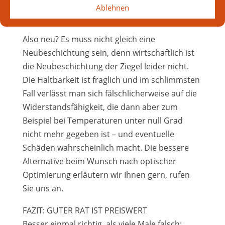
hat mitunter unschöne Wasserschäden
Ablehnen
unterhalb der Eindeckung zur Folge.
Also neu? Es muss nicht gleich eine
Neubeschichtung sein, denn wirtschaftlich ist
die Neubeschichtung der Ziegel leider nicht.
Die Haltbarkeit ist fraglich und im schlimmsten
Fall verlässt man sich fälschlicherweise auf die
Widerstandsfähigkeit, die dann aber zum
Beispiel bei Temperaturen unter null Grad
nicht mehr gegeben ist – und eventuelle
Schäden wahrscheinlich macht. Die bessere
Alternative beim Wunsch nach optischer
Optimierung erläutern wir Ihnen gern, rufen
Sie uns an.
FAZIT: GUTER RAT IST PREISWERT
Besser einmal richtig, als viele Male falsch: