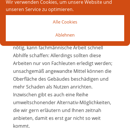
zu einem Problem werden, wenn sich dort
Wir verwenden Cookies, um unsere Website und
Algen, Pilze und Moos ansammeln. Diese
unseren Service zu optimieren.
Organismen können nicht nur Ihr
Alle Cookies
Ziegel-/Pfannendach verfärben, sondern
stellen auch ein Gesundheitsrisiko dar, wenn
Ablehnen
sie sich unkontrolliert vermehren. Ist dies
nötig, kann fachmännische Arbeit schnell
Abhilfe schaffen: Allerdings sollten diese
Arbeiten nur von Fachleuten erledigt werden;
unsachgemäß angewandte Mittel können die
Oberfläche des Gebäudes beschädigen und
mehr Schaden als Nutzen anrichten.
Inzwischen gibt es auch eine Reihe
umweltschonender Alternativ-Möglichkeiten,
die wir gern erläutern und Ihnen zeitnah
anbieten, damit es erst gar nicht so weit
kommt.