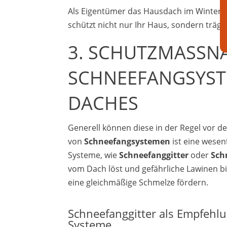
Als Eigentümer das Hausdach im Winter s
schützt nicht nur Ihr Haus, sondern trägt
3. SCHUTZMASSNA
CHNEEFANGSYSTE
ACHES
Generell können diese in der Regel vor d
von
Schneefangsystemen
ist eine wese
Systeme, wie
Schneefanggitter
oder
Sch
vom Dach löst und gefährliche Lawinen bil
eine gleichmäßige Schmelze fördern.
Schneefanggitter als Empfehlu
Systeme