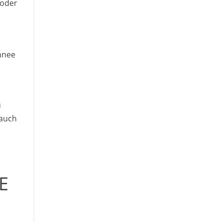
 oder
hnee
u
 auch
E