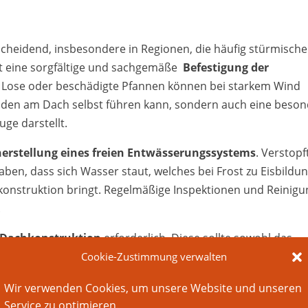
scheidend, insbesondere in Regionen, die häufig stürmische
elt eine sorgfältige und sachgemäße
Befestigung der
e. Lose oder beschädigte Pfannen können bei starkem Wind
äden am Dach selbst führen kann, sondern auch eine beso
ge darstellt.
herstellung eines freien Entwässerungssystems
. Verstopf
ben, dass sich Wasser staut, welches bei Frost zu Eisbildu
hkonstruktion bringt. Regelmäßige Inspektionen und Reinig
.
e Dachkonstruktion
erforderlich. Diese sollte sowohl das
Windbelastungen standhalten können. Achten Sie besonders
Cookie-Zustimmung verwalten
he Schwachstellen können sich schnell vergrößern und
Wir verwenden Cookies, um unsere Website und unseren
Service zu optimieren.