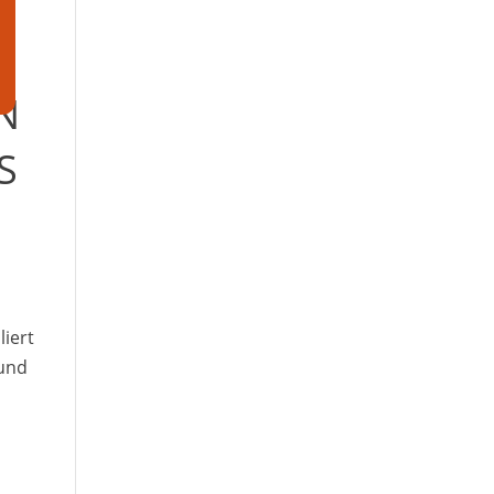
en
S
D
liert
 und