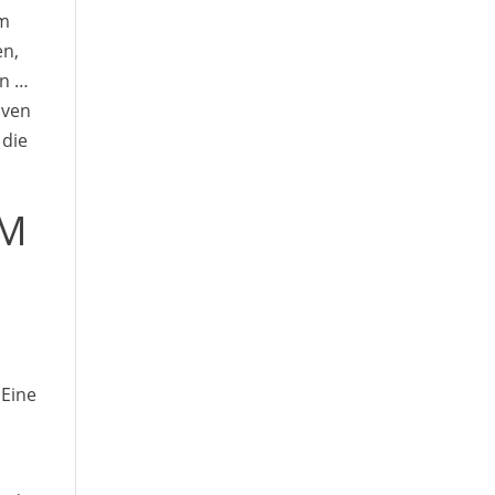
im
en,
rn …
iven
 die
EM
 Eine