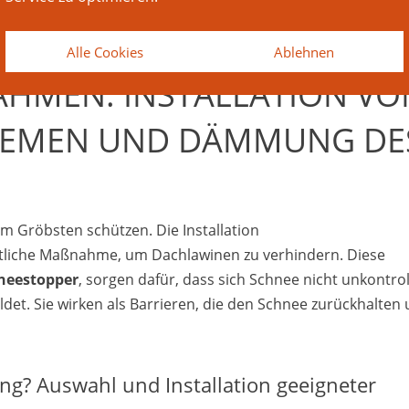
chützen: Es ist Ihr Dach: Die Kombination dieser Maßnahm
 auch zur Sicherheit Ihrer Umgebung bei.
Alle Cookies
Ablehnen
HMEN: INSTALLATION VON 
MEN UND DÄMMUNG DES 
em Gröbsten schützen. Die Installation
ntliche Maßnahme, um Dachlawinen zu verhindern. Diese
neestopper
, sorgen dafür, dass sich Schnee nicht unkontrol
det. Sie wirken als Barrieren, die den Schnee zurückhalten
ng? Auswahl und Installation geeigneter