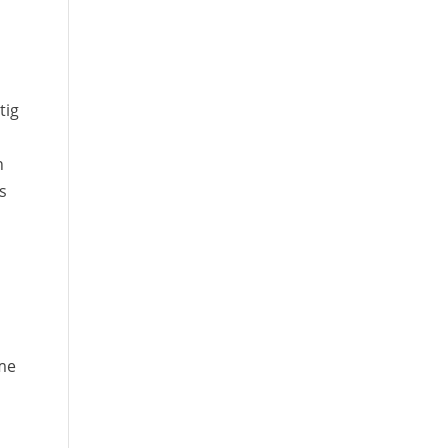
tig
n
s
ume