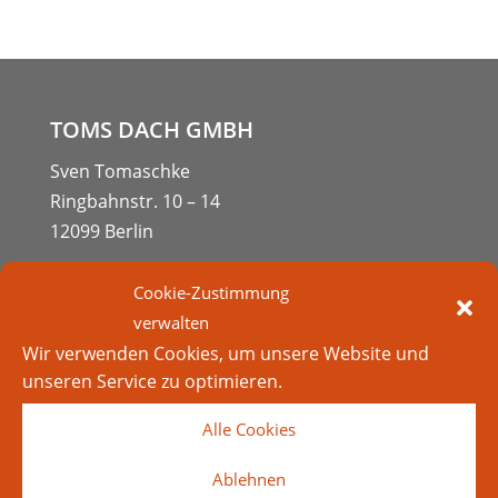
TOMS DACH GMBH
Sven Tomaschke
Ringbahnstr. 10 – 14
12099 Berlin
Tel.:
030. 89 61 87 57
Cookie-Zustimmung
E-Mail:
toms@toms-dach.de
verwalten
Wir verwenden Cookies, um unsere Website und
Meisterbetrieb, Mitglied der Landesinnung des
unseren Service zu optimieren.
Dachdeckerhandwerks Berlin
Alle Cookies
Ablehnen